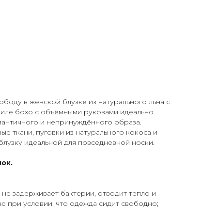
ободу в женской блузке из натурального льна с
стиле бохо с объёмными руковами идеально
мантичного и непринуждённого образа.
ые ткани, пуговки из натурального кокоса и
блузку идеальной для повседневной носки.
пок.
 не задерживает бактерии, отводит тепло и
ю при условии, что одежда сидит свободно;