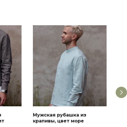
з
Мужская рубашка из
Пла
ит
крапивы, цвет море
под 