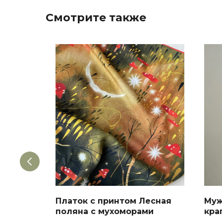
Смотрите также
с
Платок с принтом Лесная
Муж
роткое,
поляна с мухоморами
кра