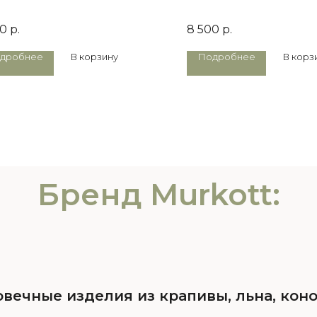
00
р.
8 500
р.
дробнее
В корзину
Подробнее
В корз
Бренд Murkott:
вечные изделия из крапивы, льна, коно