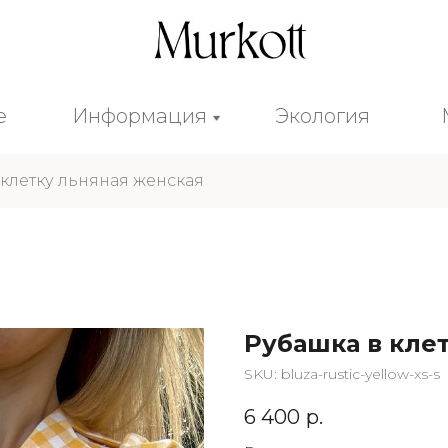
е
Информация
Экология
е
Информация
Экология
 клетку льняная женская
Рубашка в кле
SKU:
bluza-rustic-yellow-xs-s
6 400
р.