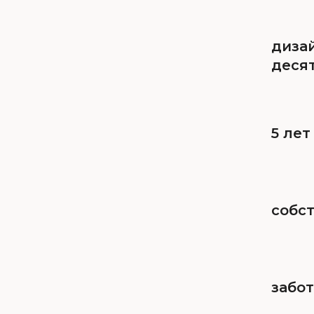
дизай
деся
5 лет
собс
забот