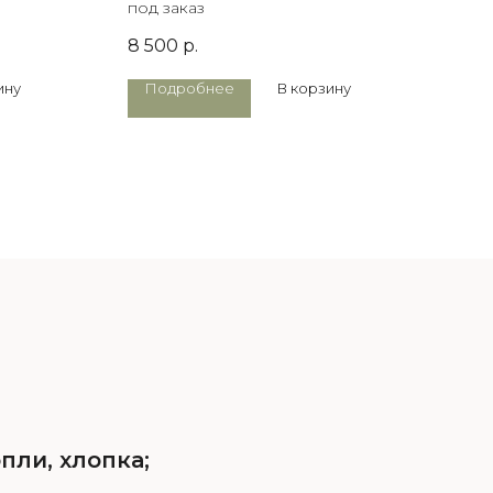
под заказ
13 
8 500
р.
ину
Подробнее
В корзину
П
пли, хлопка;