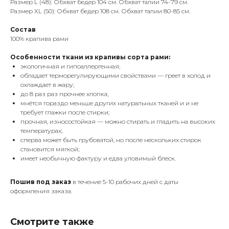
Размер L (48): Обхват бедер 104 см. Обхват талии 74-79 см.
Размер XL (50): Обхват бедер 108 см. Обхват талии 80-85 см.
Состав
100% крапива рами
Особенности ткани из крапивы сорта рами:
экологичная и гипоаллергенная;
обладает терморегулирующими свойствами — греет в холод и
охлаждает в жару;
до 8 раз раз прочнее хлопка;
мнётся гораздо меньше других натуральных тканей и и не
требует глажки после стирки;
прочная, износостойкая — можно стирать и гладить на высоких
температурах;
сперва может быть грубоватой, но после нескольких стирок
становится мягкой;
имеет необычную фактуру и едва уловимый блеск.
Пошив под заказ
в течение 5-10 рабочих дней с даты
оформления заказа.
Смотрите также