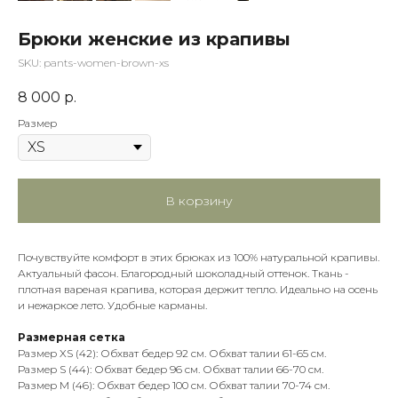
Брюки женские из крапивы
SKU:
pants-women-brown-xs
8 000
р.
Размер
В корзину
Почувствуйте комфорт в этих брюках из 100% натуральной крапивы.
Актуальный фасон. Благородный шоколадный оттенок. Ткань -
плотная вареная крапива, которая держит тепло. Идеально на осень
и нежаркое лето. Удобные карманы.
Размерная сетка
Размер XS (42): Обхват бедер 92 см. Обхват талии 61-65 см.
Размер S (44): Обхват бедер 96 см. Обхват талии 66-70 см.
Размер M (46): Обхват бедер 100 см. Обхват талии 70-74 см.