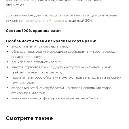
отличаться.
Если вам необходим нестандартный размер или цвет, вы можете
заказать
индивидуальный пошив
с наценкой 20%.
Состав: 100% крапива рами
Особенности ткани из крапивы сорта рами:
экологичная и гипоаллергенная;
обладает терморегулирующими свойствами — греет в холод и
охлаждает в жару;
до 8 раз раз прочнее хлопка;
мнётся гораздо меньше других натуральных тканей и и не
требует глажки после стирки;
прочная, износостойкая — можно стирать и гладить на высоких
температурах;
сперва может быть грубоватой, но после нескольких стирок
становится мягкой;
имеет необычную фактуру и едва уловимый блеск.
Смотрите также