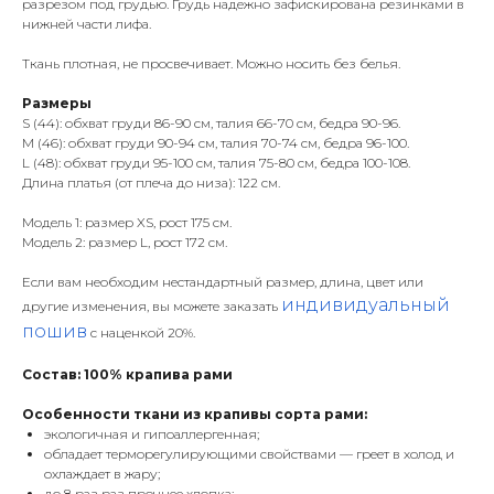
разрезом под грудью. Грудь надежно зафискирована резинками в
нижней части лифа.
Ткань плотная, не просвечивает. Можно носить без белья.
Размеры
S (44): обхват груди 86-90 см, талия 66-70 см, бедра 90-96.
M (46): обхват груди 90-94 см, талия 70-74 см, бедра 96-100.
L (48): обхват груди 95-100 см, талия 75-80 см, бедра 100-108.
Длина платья (от плеча до низа): 122 см.
Модель 1: размер XS, рост 175 см.
Модель 2: размер L, рост 172 см.
Если вам необходим нестандартный размер, длина, цвет или
индивидуальный
другие изменения, вы можете заказать
пошив
с наценкой 20%.
Состав: 100% крапива рами
Особенности ткани из крапивы сорта рами:
экологичная и гипоаллергенная;
обладает терморегулирующими свойствами — греет в холод и
охлаждает в жару;
до 8 раз раз прочнее хлопка;