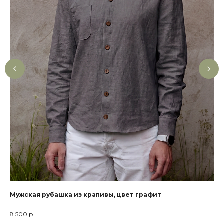
Мужская рубашка из крапивы, цвет графит
Пл
8 500
р.
5 