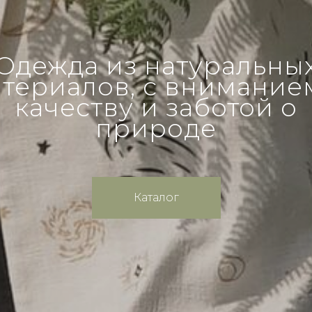
Одежда из натуральны
териалов, с внимание
качеству и заботой о
природе
Каталог