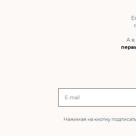
Е
А в
перв
Нажимая на кнопку подписать