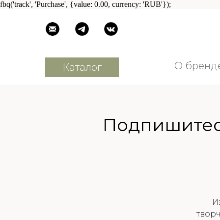
fbq('track', 'Purchase', {value: 0.00, currency: 'RUB'});
О бренд
Каталог
О бренд
Каталог
Подпишитесь
И
творч