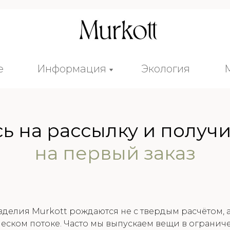
е
Информация
Экология
е
Информация
Экология
 на рассылку и получ
на первый заказ
зделия Murkott рождаются не с твердым расчётом, а
еском потоке. Часто мы выпускаем вещи в ограни