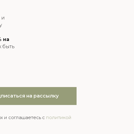
 и
у
 на
ак быть
писаться на рассылку
х и соглашаетесь c
политикой