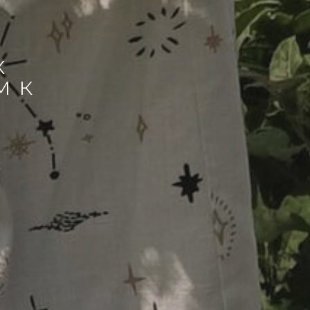
х
м к